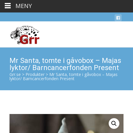
MENY
Mr Santa, tomte i gåvobox – Majas
lyktor/ Barncancerfonden Present
Grr.se
>
Produkter
>
Mr Santa, tomte i gåvobox – Majas
lyktor/ Barncancerfonden Present