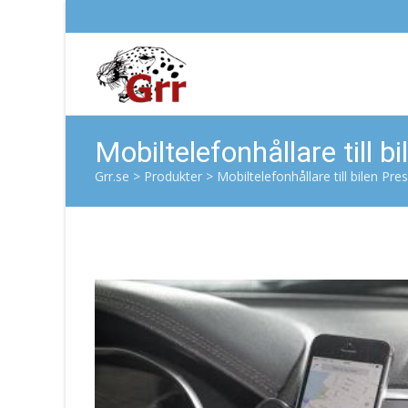
Mobiltelefonhållare till b
Grr.se
>
Produkter
>
Mobiltelefonhållare till bilen Pre