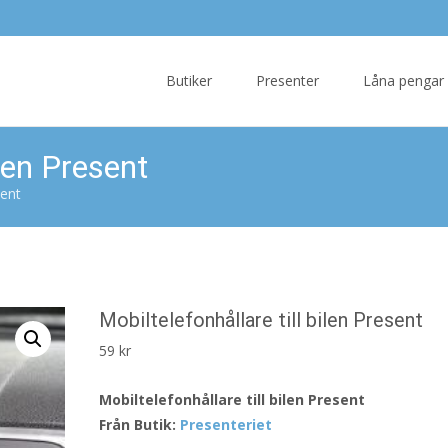
Skip
to
Butiker
Presenter
Låna pengar
content
ilen Present
sent
Mobiltelefonhållare till bilen Present
59
kr
Mobiltelefonhållare till bilen Present
Från Butik:
Presenteriet