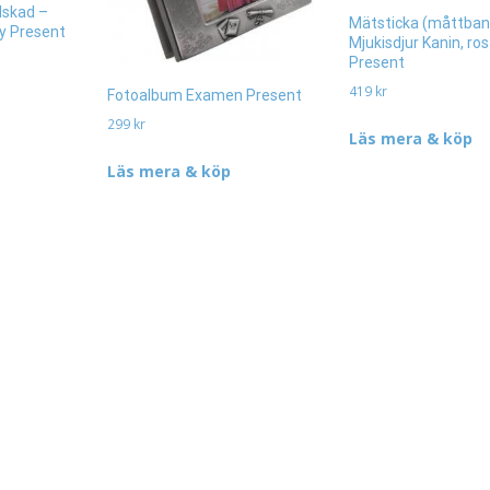
lskad –
Mätsticka (måttban
y Present
Mjukisdjur Kanin, ro
Present
419
kr
Fotoalbum Examen Present
299
kr
Läs mera & köp
Läs mera & köp