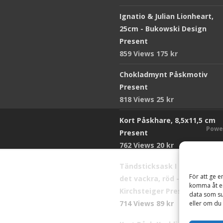
Ignatio & Julian Lionheart,
25cm - Bukowski Design
Present
859 Views
175
kr
Chokladmynt Påskmotiv
Present
818 Views
25
kr
Kort Påskhare, 8,5x11,5 cm
Powe
Present
762 Views
20
kr
Tändsticksask I den enkla b
För att ge e
det vackra, röd - Ernst
komma åt en
Kirchsteiger Present
data som su
714 Views
89
kr
eller om du 