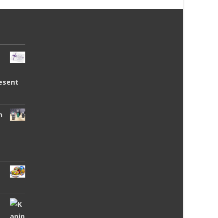
esent
n