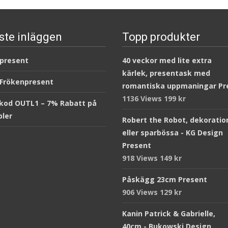
ste inläggen
Topp produkter
 present
40 veckor med lite extra
kärlek, presentask med
 Frökenpresent
romantiska uppmaningar Pr
1136 Views
199
kr
kod OUTL1 – 7% Rabatt på
ler
Robert the Robot, dekoratio
eller sparbössa - KG Design
Present
918 Views
149
kr
Påskägg 23cm Present
906 Views
129
kr
Kanin Patrick & Gabrielle,
40cm - Bukowski Design