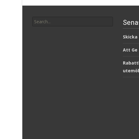
Search
Sena
for:
Skicka
Att Ge
Rabatt
utemöb