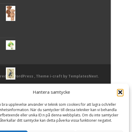
red by WordPress
, Theme
i-craft
by TemplatesNext.
Hantera samtycke
or
n bra upplevelse använder vi teknik som cookies för att lagra och/eller
hetsinformation. När du samtycker till dessa tekniker kan vi behandla
rfbeteende eller unika ID:n på denna webbplats. Om du inte samtycker
återkallar ditt samtycke kan detta påverka vissa funktioner negativt.