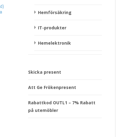
d)
Spel “Idiotkunskap” 
Hemförsäkring
sa
199
kr
Sparbössa, Kossa Present
599
kr
IT-produkter
Läs mera & köp
Läs mera & köp
Hemelektronik
Skicka present
Att Ge Frökenpresent
Rabattkod OUTL1 – 7% Rabatt
på utemöbler