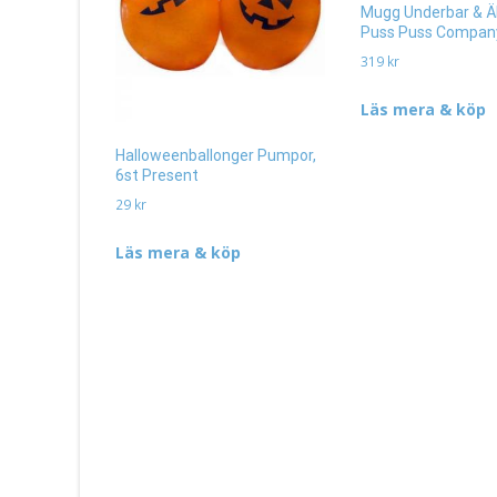
Mugg Underbar & Ä
Puss Puss Compan
319
kr
Läs mera & köp
Halloweenballonger Pumpor,
6st Present
29
kr
Läs mera & köp