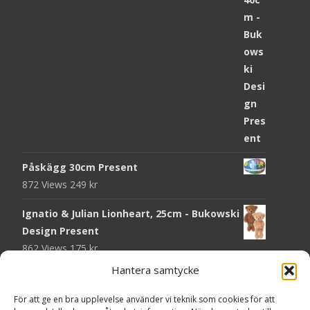
Påskägg 30cm Present
872 Views
249
kr
Ignatio & Julian Lionheart, 25cm - Bukowski
Design Present
862 Views
175
kr
Hantera samtycke
Chokladmynt Påskmotiv Present
Copyright © Grr.se
819 Views
25
kr
Powered by WordPress
, Theme
i-craft
by TemplatesNext.
För att ge en bra upplevelse använder vi teknik som cookies för att