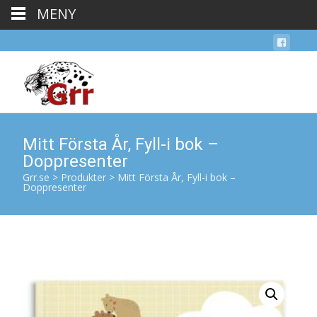
MENY
Mitt Första År, Fyll-i bok –
Doppresenter
Grr.se
>
Produkter
>
Mitt Första År, Fyll-i bok –
Doppresenter