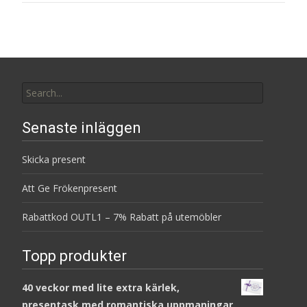
Search
for:
Senaste inläggen
Skicka present
Att Ge Frökenpresent
Rabattkod OUTL1 – 7% Rabatt på utemöbler
Topp produkter
40 veckor med lite extra kärlek,
presentask med romantiska uppmaningar