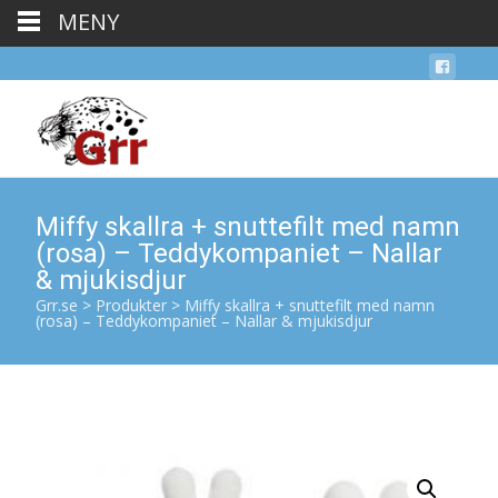
MENY
Miffy skallra + snuttefilt med namn
(rosa) – Teddykompaniet – Nallar
& mjukisdjur
Grr.se
>
Produkter
>
Miffy skallra + snuttefilt med namn
(rosa) – Teddykompaniet – Nallar & mjukisdjur