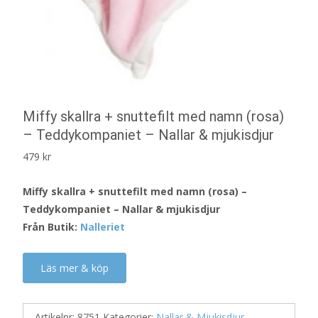
Miffy skallra + snuttefilt med namn (rosa)
– Teddykompaniet – Nallar & mjukisdjur
479
kr
Miffy skallra + snuttefilt med namn (rosa) –
Teddykompaniet – Nallar & mjukisdjur
Från Butik:
Nalleriet
Läs mer & köp
Artikelnr:
8751
Kategorier:
Nallar & Mjukisdjur
,