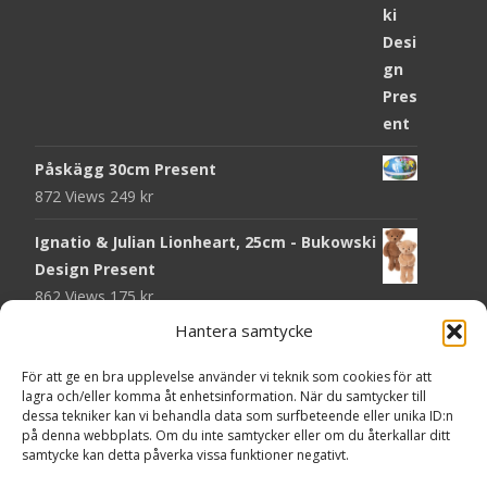
Påskägg 30cm Present
872 Views
249
kr
Ignatio & Julian Lionheart, 25cm - Bukowski
Design Present
862 Views
175
kr
Hantera samtycke
Chokladmynt Påskmotiv Present
Copyright © Grr.se
819 Views
25
kr
Powered by WordPress
, Theme
i-craft
by TemplatesNext.
För att ge en bra upplevelse använder vi teknik som cookies för att
lagra och/eller komma åt enhetsinformation. När du samtycker till
Kort Påskhare, 8,5x11,5 cm Present
dessa tekniker kan vi behandla data som surfbeteende eller unika ID:n
på denna webbplats. Om du inte samtycker eller om du återkallar ditt
763 Views
20
kr
samtycke kan detta påverka vissa funktioner negativt.