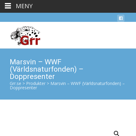
MENY
Marsvin – WWF
(Världsnaturfonden) –
Doppresenter
Grr.se
>
Produkter
>
Marsvin – WWF (Världsnaturfonden) –
Doppresenter