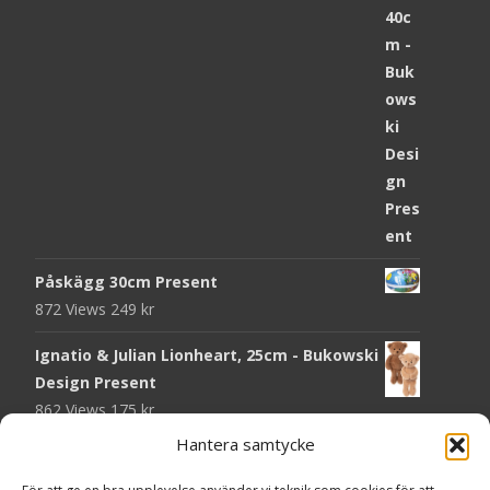
Påskägg 30cm Present
872 Views
249
kr
Ignatio & Julian Lionheart, 25cm - Bukowski
Design Present
862 Views
175
kr
Hantera samtycke
Chokladmynt Påskmotiv Present
Copyright © Grr.se
819 Views
25
kr
Powered by WordPress
, Theme
i-craft
by TemplatesNext.