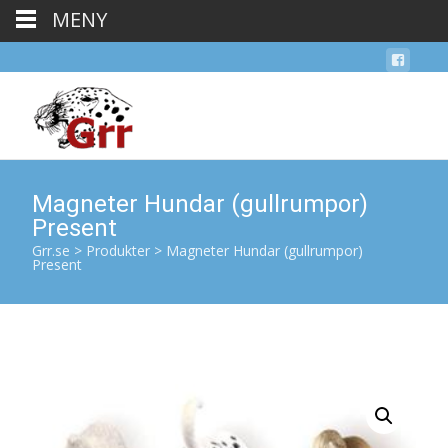
MENY
Magneter Hundar (gullrumpor)
Present
Grr.se
>
Produkter
>
Magneter Hundar (gullrumpor)
Present