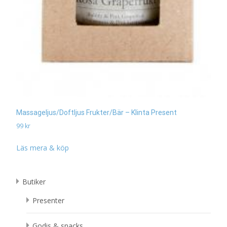
Massageljus/Doftljus Frukter/Bär – Klinta Present
99
kr
Läs mera & köp
Butiker
Presenter
Godis & snacks