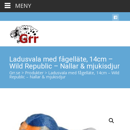
MENY
Ladusvala med fågelläte, 14cm –
Wild Republic – Nallar & mjukisdjur
Grr.se
>
Produkter
>
Ladusvala med fågelläte, 14cm – Wild
Republic – Nallar & mjukisdjur