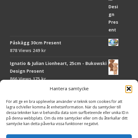
Påskägg 30cm Present
878 Views
249
kr
Ignatio & Julian Lionheart, 25cm - Bukowski
Design Present
866 Views
175
kr
Hantera samtycke
Chokladmynt Påskmotiv Present
Copyright © Grr.se
822 Views
25
kr
Powered by WordPress
, Theme
i-craft
by TemplatesNext.
För att ge en bra upplevelse använder vi teknik som cookies för att
lagra och/eller komma åt enhetsinformation. När du samtycker till
Kort Påskhare, 8,5x11,5 cm Present
dessa tekniker kan vi behandla data som surfbeteende eller unika ID:n
på denna webbplats. Om du inte samtycker eller om du återkallar ditt
766 Views
20
kr
samtycke kan detta påverka vissa funktioner negativt.
Tändsticksask I den enkla bor det vackra,