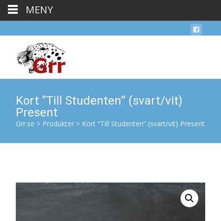
MENY
Kort “Till Studenten” (svart/vit)
Present
Grr.se
>
Produkter
>
Kort “Till Studenten” (svart/vit) Present