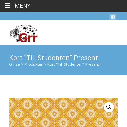
MENY
Kort “Till Studenten” Present
Grr.se
>
Produkter
>
Kort “Till Studenten” Present