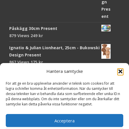
Påskägg 30cm Present
879 Views
249
kr
Ignatio & Julian Lionheart, 25cm - Bukowski
Design Present
867 Views
175
kr
Hantera samtycke
Chokladmynt Påskmotiv Present
Copyright © Grr.se
824 Views
25
kr
Powered by WordPress
, Theme
i-craft
by TemplatesNext.
För att ge en bra upplevelse använder vi teknik som cookies för att
lagra och/eller komma åt enhetsinformation. När du samtycker till
Kort Påskhare, 8,5x11,5 cm Present
dessa tekniker kan vi behandla data som surfbeteende eller unika ID:n
på denna webbplats. Om du inte samtycker eller om du återkallar ditt
767 Views
20
kr
samtycke kan detta påverka vissa funktioner negativt.
Tändsticksask I den enkla bor det vackra,
röd - Ernst Kirchsteiger Present
Acceptera
724 Views
89
kr