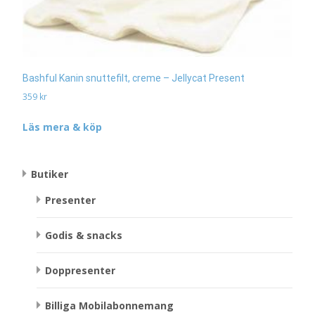
Bashful Kanin snuttefilt, creme – Jellycat Present
359
kr
Läs mera & köp
Butiker
Presenter
Godis & snacks
Doppresenter
Billiga Mobilabonnemang