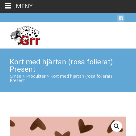
MENY
Kort med hjärtan (rosa folierat)
Present
Grr.se
>
Produkter
>
Kort med hjärtan (rosa folierat)
Present