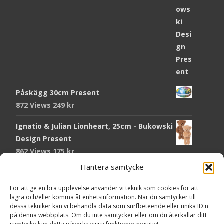
Påskägg 30cm Present
872 Views
249
kr
Ignatio & Julian Lionheart, 25cm - Bukowski
Design Present
862 Views
175
kr
Hantera samtycke
Chokladmynt Påskmotiv Present
Copyright © Grr.se
819 Views
25
kr
Powered by WordPress
, Theme
i-craft
by TemplatesNext.
För att ge en bra upplevelse använder vi teknik som cookies för att
lagra och/eller komma åt enhetsinformation. När du samtycker till
Kort Påskhare, 8,5x11,5 cm Present
dessa tekniker kan vi behandla data som surfbeteende eller unika ID:n
på denna webbplats. Om du inte samtycker eller om du återkallar ditt
763 Views
20
kr