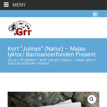
MENY
Kort “Julmys” (Natur) – Majas
lyktor/ Barncancerfonden Present
Grr.se
>
Produkter
>
Kort “Julmys” (Natur) – Majas lyktor/
Barncancerfonden Present