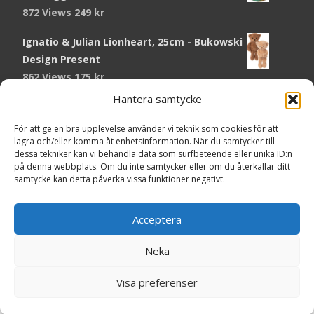
872 Views
249
kr
Ignatio & Julian Lionheart, 25cm - Bukowski
Design Present
862 Views
175
kr
Hantera samtycke
Chokladmynt Påskmotiv Present
Copyright © Grr.se
819 Views
25
kr
Powered by WordPress
, Theme
i-craft
by TemplatesNext.
För att ge en bra upplevelse använder vi teknik som cookies för att
lagra och/eller komma åt enhetsinformation. När du samtycker till
Kort Påskhare, 8,5x11,5 cm Present
dessa tekniker kan vi behandla data som surfbeteende eller unika ID:n
på denna webbplats. Om du inte samtycker eller om du återkallar ditt
763 Views
20
kr
samtycke kan detta påverka vissa funktioner negativt.
Tändsticksask I den enkla bor det vackra,
röd - Ernst Kirchsteiger Present
Acceptera
717 Views
89
kr
Neka
Kort Påsk Kycklingar & Tupp, 8,5x11,5 cm
Visa preferenser
Present
598 Views
20
kr