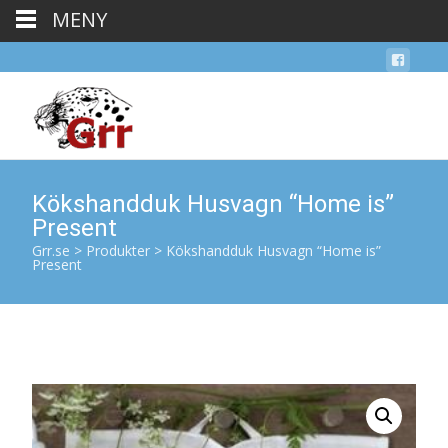
MENY
Kökshandduk Husvagn “Home is”
Present
Grr.se
>
Produkter
>
Kökshandduk Husvagn “Home is”
Present