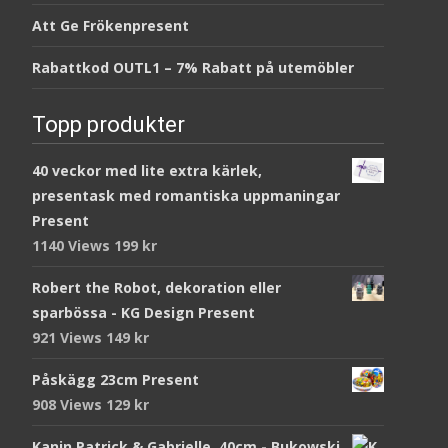
Att Ge Frökenpresent
Rabattkod OUTL1 – 7% Rabatt på utemöbler
Topp produkter
40 veckor med lite extra kärlek,
presentask med romantiska uppmaningar
Present
1140 Views
199
kr
Robert the Robot, dekoration eller
sparbössa - KG Design Present
921 Views
149
kr
Påskägg 23cm Present
908 Views
129
kr
Kanin Patrick & Gabrielle, 40cm - Bukowski