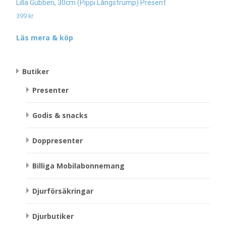
Lilla Gubben, 30cm (Pippi Långstrump) Present
399
kr
Läs mera & köp
Butiker
Presenter
Godis & snacks
Doppresenter
Billiga Mobilabonnemang
Djurförsäkringar
Djurbutiker