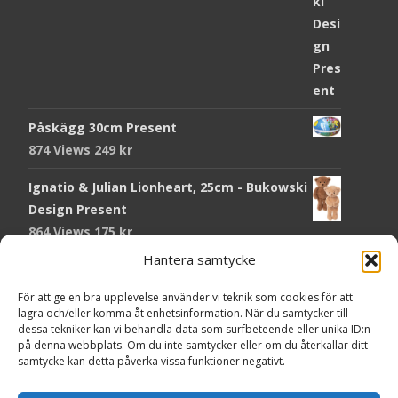
Påskägg 30cm Present
874 Views
249
kr
Ignatio & Julian Lionheart, 25cm - Bukowski
Design Present
864 Views
175
kr
Hantera samtycke
Chokladmynt Påskmotiv Present
Copyright © Grr.se
820 Views
25
kr
Powered by WordPress
, Theme
i-craft
by TemplatesNext.
För att ge en bra upplevelse använder vi teknik som cookies för att
lagra och/eller komma åt enhetsinformation. När du samtycker till
Kort Påskhare, 8,5x11,5 cm Present
dessa tekniker kan vi behandla data som surfbeteende eller unika ID:n
på denna webbplats. Om du inte samtycker eller om du återkallar ditt
764 Views
20
kr
samtycke kan detta påverka vissa funktioner negativt.
Tändsticksask I den enkla bor det vackra,