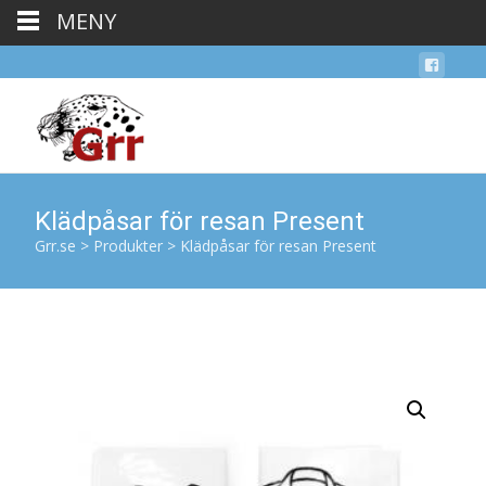
MENY
Klädpåsar för resan Present
Grr.se
>
Produkter
>
Klädpåsar för resan Present