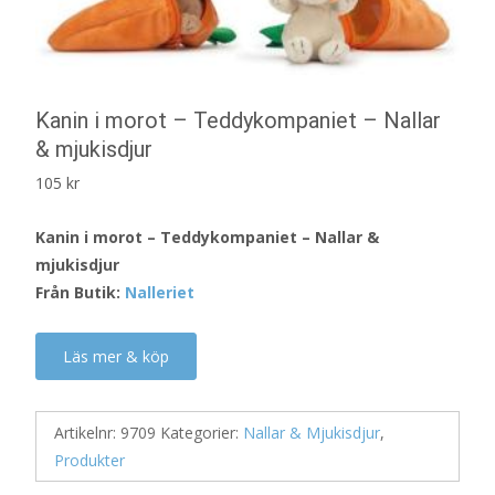
Kanin i morot – Teddykompaniet – Nallar
& mjukisdjur
105
kr
Kanin i morot – Teddykompaniet – Nallar &
mjukisdjur
Från Butik:
Nalleriet
Läs mer & köp
Artikelnr:
9709
Kategorier:
Nallar & Mjukisdjur
,
Produkter