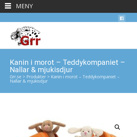
MENY
Kanin i morot – Teddykompaniet –
Nallar & mjukisdjur
Grr.se
>
Produkter
>
Kanin i morot – Teddykompaniet –
Nallar & mjukisdjur