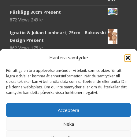
Påskägg 30cm Present
872 Views
249
kr
Ignatio & Julian Lionheart, 25cm - Bukowski
Design Present
862 Views
175
kr
Hantera samtycke
Chokladmynt Påskmotiv Present
Copyright © Grr.se
819 Views
25
kr
Powered by WordPress
, Theme
i-craft
by TemplatesNext.
För att ge en bra upplevelse använder vi teknik som cookies för att
lagra och/eller komma åt enhetsinformation. När du samtycker till
Kort Påskhare, 8,5x11,5 cm Present
dessa tekniker kan vi behandla data som surfbeteende eller unika ID:n
på denna webbplats. Om du inte samtycker eller om du återkallar ditt
763 Views
20
kr
samtycke kan detta påverka vissa funktioner negativt.
Tändsticksask I den enkla bor det vackra,
röd - Ernst Kirchsteiger Present
Acceptera
717 Views
89
kr
Neka
Kort Påsk Kycklingar & Tupp, 8,5x11,5 cm