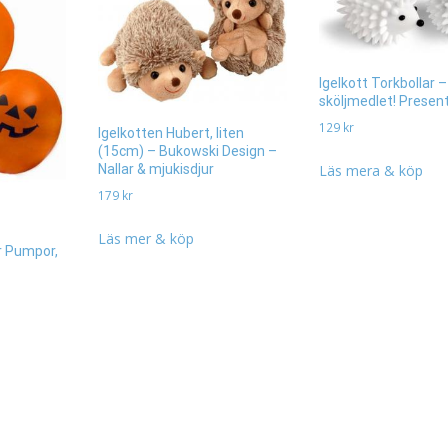
Igelkott Torkbollar –
sköljmedlet! Presen
129
kr
Igelkotten Hubert, liten
(15cm) – Bukowski Design –
Nallar & mjukisdjur
Läs mera & köp
179
kr
Läs mer & köp
r Pumpor,