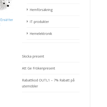
Hemförsäkring
 Ersätter
IT-produkter
t
Delfin, 30cm – Wild Republic –
Nallar & mjukisdjur
Hemelektronik
229
kr
Sparbössa, Kossa Pr
599
kr
Läs mer & köp
Skicka present
Läs mera & köp
Att Ge Frökenpresent
Rabattkod OUTL1 – 7% Rabatt på
utemöbler