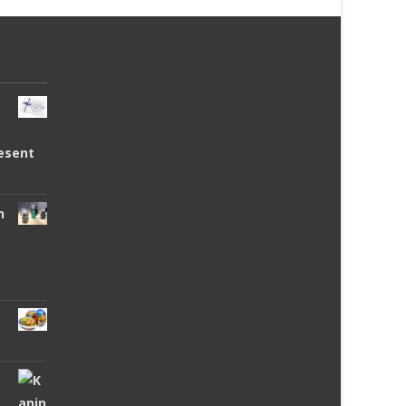
esent
n