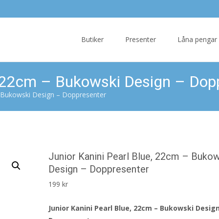
Skip
to
Butiker
Presenter
Låna pengar
content
e, 22cm – Bukowski Design – Dop
 – Bukowski Design – Doppresenter
Junior Kanini Pearl Blue, 22cm – Buko
Design – Doppresenter
199
kr
Junior Kanini Pearl Blue, 22cm – Bukowski Design