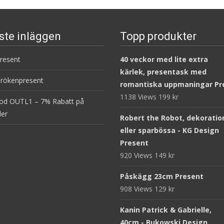
ste inläggen
Topp produkter
present
40 veckor med lite extra
kärlek, presentask med
Frökenpresent
romantiska uppmaningar Pr
1138 Views
199
kr
od OUTL1 – 7% Rabatt på
ler
Robert the Robot, dekoratio
eller sparbössa - KG Design
Present
920 Views
149
kr
Påskägg 23cm Present
908 Views
129
kr
Kanin Patrick & Gabrielle,
40cm - Bukowski Design