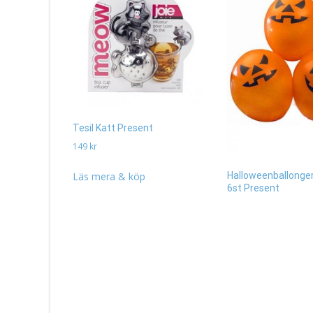
Tesil Katt Present
149
kr
Läs mera & köp
Halloweenballonge
6st Present
29
kr
Läs mera & köp