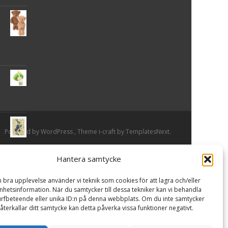
Powered by WordPress
, Theme
i-craft
by TemplatesNext.
Hantera samtycke
or
n bra upplevelse använder vi teknik som cookies för att lagra och/eller
hetsinformation. När du samtycker till dessa tekniker kan vi behandla
rfbeteende eller unika ID:n på denna webbplats. Om du inte samtycker
återkallar ditt samtycke kan detta påverka vissa funktioner negativt.