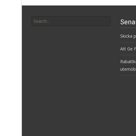
Search
Sena
for:
Skicka 
Att Ge 
Rabattk
utemöb