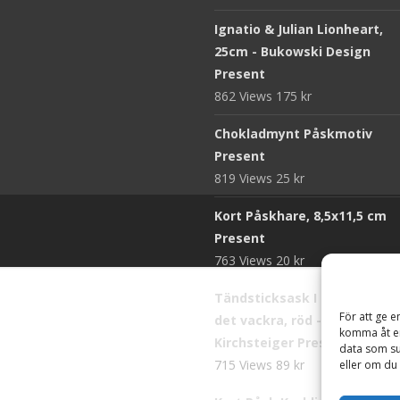
Ignatio & Julian Lionheart,
25cm - Bukowski Design
Present
862 Views
175
kr
Chokladmynt Påskmotiv
Present
819 Views
25
kr
Kort Påskhare, 8,5x11,5 cm
Present
763 Views
20
kr
Tändsticksask I den enkla b
För att ge e
det vackra, röd - Ernst
komma åt en
Kirchsteiger Present
data som su
715 Views
89
kr
eller om du 