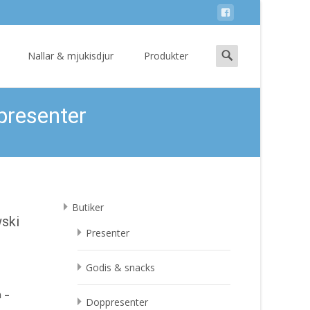
Search
Nallar & mjukisdjur
Produkter
for:
presenter
Butiker
wski
Presenter
Godis & snacks
 –
Doppresenter