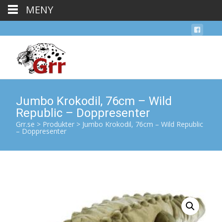
MENY
Jumbo Krokodil, 76cm – Wild
Republic – Doppresenter
Grr.se
>
Produkter
>
Jumbo Krokodil, 76cm – Wild Republic
– Doppresenter