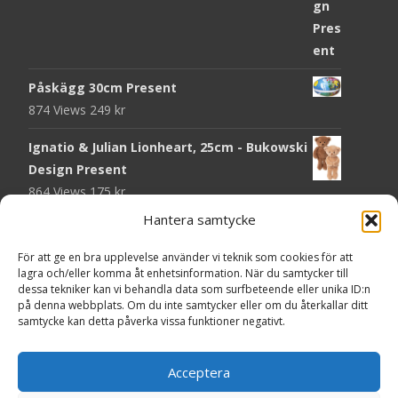
Påskägg 30cm Present
874 Views
249
kr
Ignatio & Julian Lionheart, 25cm - Bukowski
Design Present
864 Views
175
kr
Hantera samtycke
Chokladmynt Påskmotiv Present
Copyright © Grr.se
820 Views
25
kr
Powered by WordPress
, Theme
i-craft
by TemplatesNext.
För att ge en bra upplevelse använder vi teknik som cookies för att
lagra och/eller komma åt enhetsinformation. När du samtycker till
Kort Påskhare, 8,5x11,5 cm Present
dessa tekniker kan vi behandla data som surfbeteende eller unika ID:n
på denna webbplats. Om du inte samtycker eller om du återkallar ditt
764 Views
20
kr
samtycke kan detta påverka vissa funktioner negativt.
Tändsticksask I den enkla bor det vackra,
röd - Ernst Kirchsteiger Present
Acceptera
720 Views
89
kr