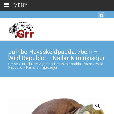
MENY
Jumbo Havssköldpadda, 76cm –
Wild Republic – Nallar & mjukisdjur
Grr.se
>
Produkter
>
Jumbo Havssköldpadda, 76cm – Wild
Republic – Nallar & mjukisdjur