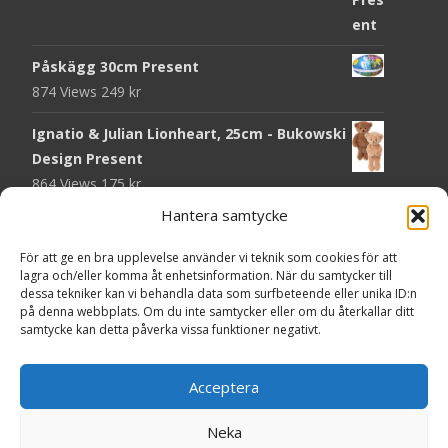
Påskägg 30cm Present
874 Views
249
kr
Ignatio & Julian Lionheart, 25cm - Bukowski
Design Present
864 Views
175
kr
Hantera samtycke
Chokladmynt Påskmotiv Present
Copyright © Grr.se
820 Views
25
kr
Powered by WordPress
, Theme
i-craft
by TemplatesNext.
För att ge en bra upplevelse använder vi teknik som cookies för att
lagra och/eller komma åt enhetsinformation. När du samtycker till
Kort Påskhare, 8,5x11,5 cm Present
dessa tekniker kan vi behandla data som surfbeteende eller unika ID:n
på denna webbplats. Om du inte samtycker eller om du återkallar ditt
764 Views
20
kr
samtycke kan detta påverka vissa funktioner negativt.
Tändsticksask I den enkla bor det vackra,
röd - Ernst Kirchsteiger Present
Acceptera
720 Views
89
kr
Neka