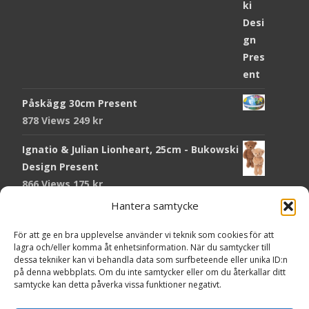
Påskägg 30cm Present
878 Views
249
kr
Ignatio & Julian Lionheart, 25cm - Bukowski
Design Present
866 Views
175
kr
Hantera samtycke
Chokladmynt Påskmotiv Present
Copyright © Grr.se
822 Views
25
kr
Powered by WordPress
, Theme
i-craft
by TemplatesNext.
För att ge en bra upplevelse använder vi teknik som cookies för att
lagra och/eller komma åt enhetsinformation. När du samtycker till
Kort Påskhare, 8,5x11,5 cm Present
dessa tekniker kan vi behandla data som surfbeteende eller unika ID:n
på denna webbplats. Om du inte samtycker eller om du återkallar ditt
766 Views
20
kr
samtycke kan detta påverka vissa funktioner negativt.
Tändsticksask I den enkla bor det vackra,