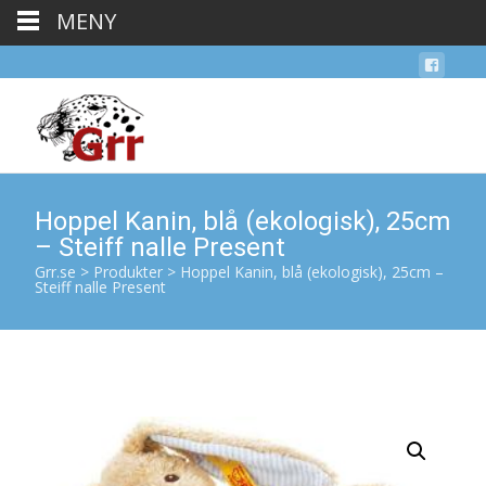
MENY
Hoppel Kanin, blå (ekologisk), 25cm
– Steiff nalle Present
Grr.se
>
Produkter
>
Hoppel Kanin, blå (ekologisk), 25cm –
Steiff nalle Present