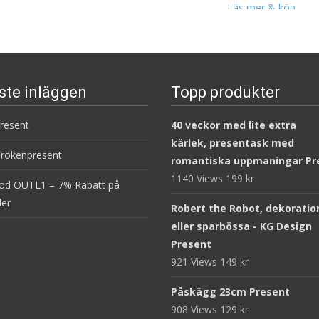
Läs mer & köp
ste inläggen
Topp produkter
present
40 veckor med lite extra
kärlek, presentask med
Frökenpresent
romantiska uppmaningar Pr
1140 Views
199
kr
od OUTL1 – 7% Rabatt på
ler
Robert the Robot, dekoratio
eller sparbössa - KG Design
Present
921 Views
149
kr
Påskägg 23cm Present
908 Views
129
kr