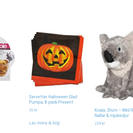
Servetter Halloween Glad
Pumpa, 8-pack Present
35
kr
Koala, 30cm – Wild R
Nallar & mjukisdjur
Läs mera & köp
229
kr