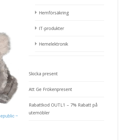
Hemförsäkring
IT-produkter
Hemelektronik
Skicka present
Robert the Robot, dekoration
Att Ge Frökenpresent
eller sparbössa – KG Design
Mugg Älskad – Puss 
Present
Company Present
Rabattkod OUTL1 – 7% Rabatt på
149
kr
299
kr
utemöbler
epublic –
Läs mera & köp
Läs mera & köp