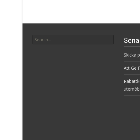
Search
Sena
for:
Skicka 
Att Ge 
Rabattk
utemöb