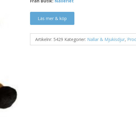
Från Butik:
Nalleriet
Läs mer & köp
Artikelnr:
5429
Kategorier:
Nallar & Mjukisdjur
,
Prod