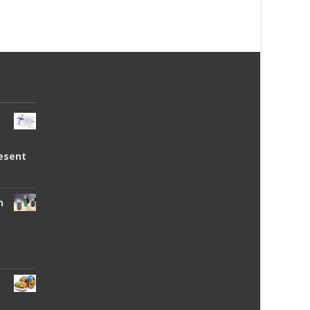
esent
n