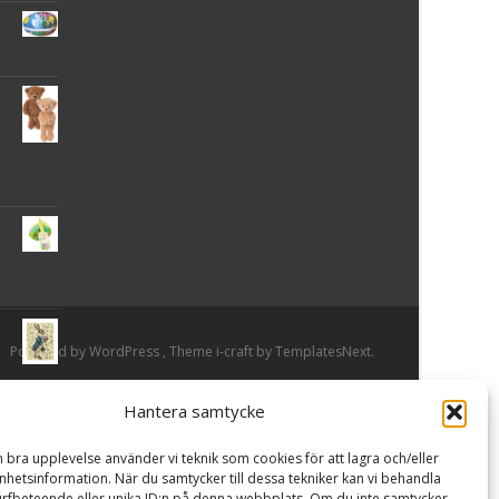
Powered by WordPress
, Theme
i-craft
by TemplatesNext.
Hantera samtycke
or
n bra upplevelse använder vi teknik som cookies för att lagra och/eller
hetsinformation. När du samtycker till dessa tekniker kan vi behandla
rfbeteende eller unika ID:n på denna webbplats. Om du inte samtycker