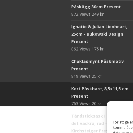
Påskägg 30cm Present
872 Views
249
kr
Ignatio & Julian Lionheart,
25cm - Bukowski Design
Present
862 Views
175
kr
Chokladmynt Påskmotiv
Present
819 Views
25
kr
Kort Påskhare, 8,5x11,5 cm
Present
763 Views
20
kr
Tändsticksask I den enkla b
För att ge e
det vackra, röd - Ernst
komma åt en
Kirchsteiger Present
data som su