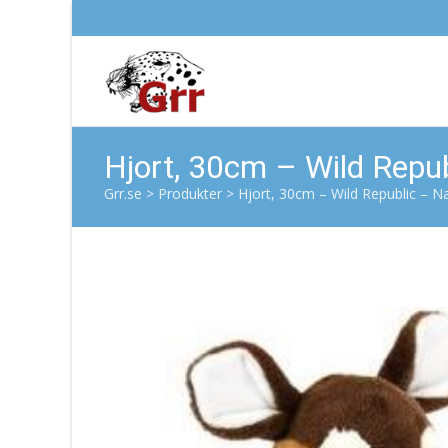
Hjort, 30cm – Wild Repub
Grr.se
>
Produkter
>
Hjort, 30cm – Wild Republic – Na