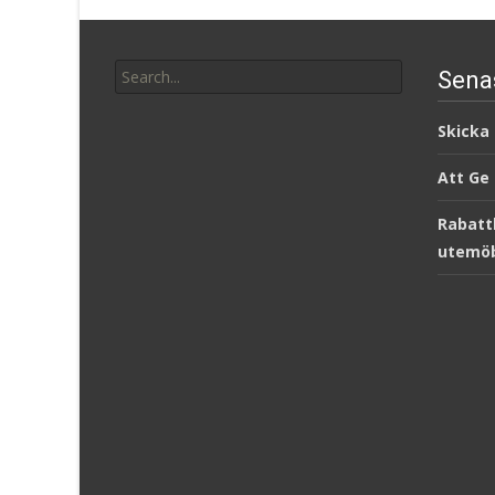
Search
Sena
for:
Skicka
Att Ge
Rabatt
utemöb