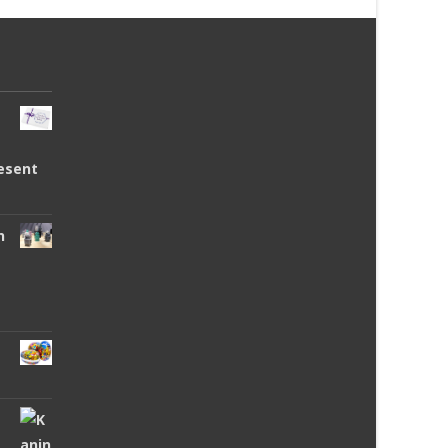
esent
n