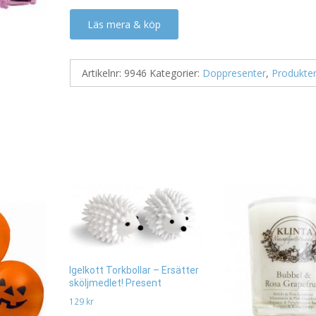
Läs mera & köp
Artikelnr:
9946
Kategorier:
Doppresenter
,
Produkte
Igelkott Torkbollar – Ersätter
sköljmedlet! Present
129
kr