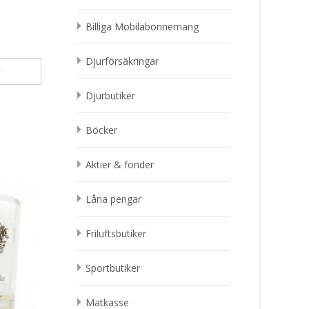
Billiga Mobilabonnemang
Djurförsäkringar
r
Djurbutiker
Böcker
Aktier & fonder
Låna pengar
Friluftsbutiker
Sportbutiker
Bashful Kanin snuttefilt,
creme – Jellycat Present
Spel “Idiotkunskap” 
Matkasse