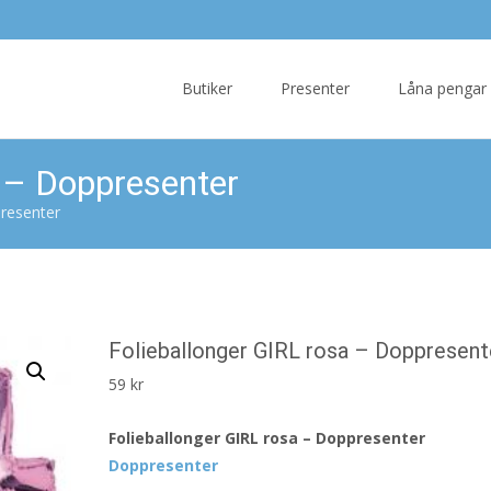
Skip
to
Butiker
Presenter
Låna pengar
content
a – Doppresenter
presenter
Folieballonger GIRL rosa – Doppresent
59
kr
Folieballonger GIRL rosa – Doppresenter
Doppresenter