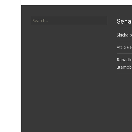
Search
Sena
for:
Skicka 
Att Ge 
Rabattk
utemöb