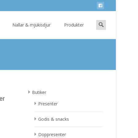
Search
Nallar & mjukisdjur
Produkter
for:
Butiker
er
Presenter
Godis & snacks
Doppresenter