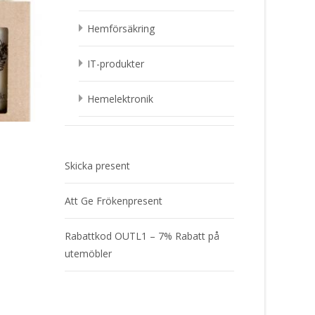
359
kr
199
kr
Hemförsäkring
Läs mera & köp
Läs mera & köp
IT-produkter
Hemelektronik
Skicka present
s
 Present
Att Ge Frökenpresent
Rabattkod OUTL1 – 7% Rabatt på
utemöbler