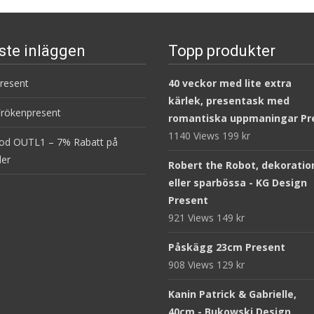
ste inläggen
Topp produkter
present
40 veckor med lite extra
kärlek, presentask med
Frökenpresent
romantiska uppmaningar Pr
1140 Views
199
kr
od OUTL1 – 7% Rabatt på
ler
Robert the Robot, dekoratio
eller sparbössa - KG Design
Present
921 Views
149
kr
Påskägg 23cm Present
908 Views
129
kr
Kanin Patrick & Gabrielle,
40cm - Bukowski Design