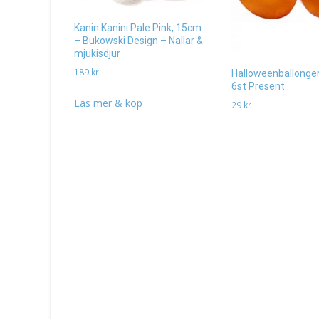
Kanin Kanini Pale Pink, 15cm
– Bukowski Design – Nallar &
mjukisdjur
189
kr
Halloweenballonge
6st Present
Läs mer & köp
29
kr
Läs mera & köp