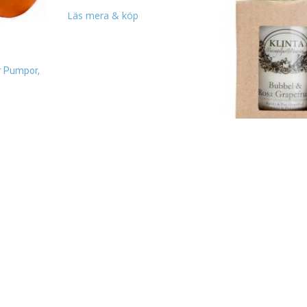
Läs mera & köp
r Pumpor,
Massageljus/Doftlju
Frukter/Bär – Klinta
99
kr
Läs mera & köp