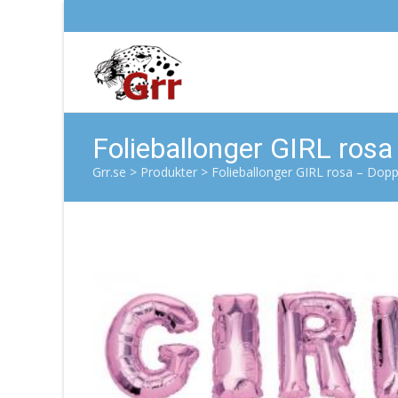
Folieballonger GIRL ros
Grr.se
>
Produkter
>
Folieballonger GIRL rosa – Dop