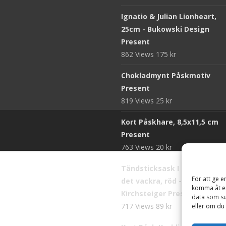
Ignatio & Julian Lionheart,
25cm - Bukowski Design
Present
862 Views
175
kr
Chokladmynt Påskmotiv
Present
819 Views
25
kr
Kort Påskhare, 8,5x11,5 cm
Present
763 Views
20
kr
Tändsticksask I den enkla b
För att ge e
det vackra, röd - Ernst
komma åt en
Kirchsteiger Present
data som su
717 Views
89
kr
eller om du 