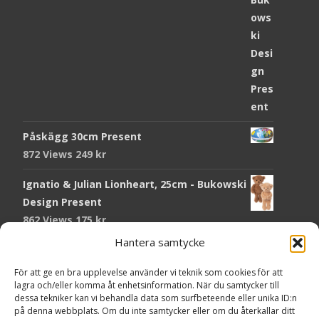
Påskägg 30cm Present
872 Views
249
kr
Ignatio & Julian Lionheart, 25cm - Bukowski
Design Present
862 Views
175
kr
Hantera samtycke
Chokladmynt Påskmotiv Present
Copyright © Grr.se
819 Views
25
kr
Powered by WordPress
, Theme
i-craft
by TemplatesNext.
För att ge en bra upplevelse använder vi teknik som cookies för att
lagra och/eller komma åt enhetsinformation. När du samtycker till
Kort Påskhare, 8,5x11,5 cm Present
dessa tekniker kan vi behandla data som surfbeteende eller unika ID:n
på denna webbplats. Om du inte samtycker eller om du återkallar ditt
763 Views
20
kr