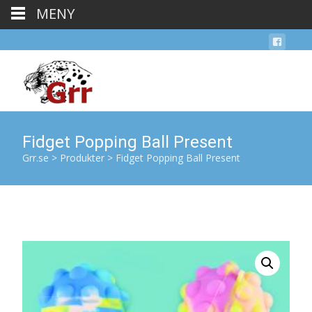
MENY
Fidget Popping Ball Present
Grr.se
>
Produkter
>
Fidget Popping Ball Present