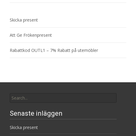
Skicka present
Att Ge Frökenpresent
Rabattkod OUTL1 – 7% Rabatt på utemöbler
Search
for:
Senaste inläggen
Skicka present