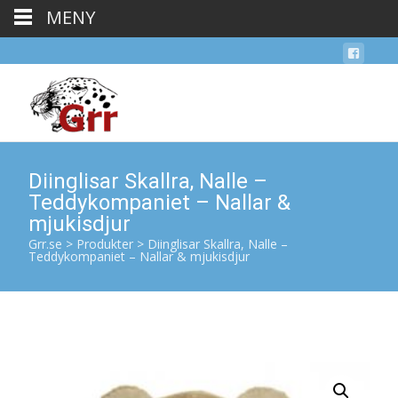
MENY
Diinglisar Skallra, Nalle –
Teddykompaniet – Nallar &
mjukisdjur
Grr.se
>
Produkter
>
Diinglisar Skallra, Nalle –
Teddykompaniet – Nallar & mjukisdjur