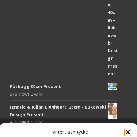
Påskägg 30cm Present
878 Views
249
kr
Ignatio & Julian Lionheart, 25cm - Bukowski
Design Present
866 Views
175
kr
Copyright © Grr.se
Hantera samtycke
Chokladmynt Påskmotiv Present
Powered by WordPress
, Theme
i-craft
by TemplatesNext.