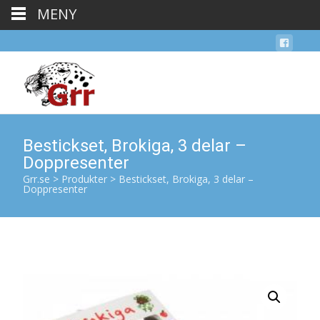
MENY
Bestickset, Brokiga, 3 delar –
Doppresenter
Grr.se
>
Produkter
>
Bestickset, Brokiga, 3 delar –
Doppresenter