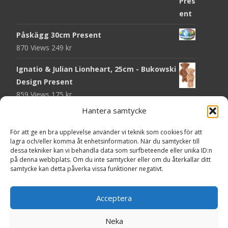
Påskägg 30cm Present
870 Views
249
kr
Ignatio & Julian Lionheart, 25cm - Bukowski
Design Present
859 Views
175
kr
Hantera samtycke
Chokladmynt Påskmotiv Present
Copyright © Grr.se
818 Views
25
kr
Powered by WordPress
, Theme
i-craft
by TemplatesNext.
För att ge en bra upplevelse använder vi teknik som cookies för att
lagra och/eller komma åt enhetsinformation. När du samtycker till
Kort Påskhare, 8,5x11,5 cm Present
dessa tekniker kan vi behandla data som surfbeteende eller unika ID:n
på denna webbplats. Om du inte samtycker eller om du återkallar ditt
762 Views
20
kr
samtycke kan detta påverka vissa funktioner negativt.
Tändsticksask I den enkla bor det vackra,
röd - Ernst Kirchsteiger Present
Acceptera
714 Views
89
kr
Neka