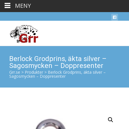
MENY
Berlock Grodprins, äkta silver –
Sagosmycken – Doppresenter
Grr.se
>
Produkter
>
Berlock Grodprins, äkta silver –
Sagosmycken – Doppresenter