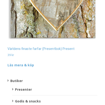
Världens finaste farfar (Presentbok) Present
39
kr
Läs mera & köp
Butiker
Presenter
Godis & snacks