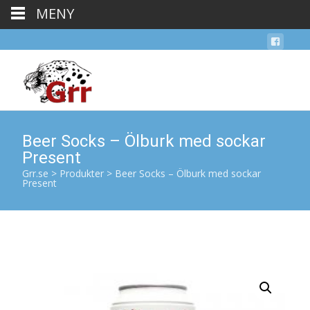
MENY
Beer Socks – Ölburk med sockar
Present
Grr.se
>
Produkter
>
Beer Socks – Ölburk med sockar
Present