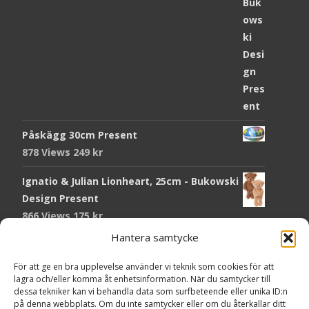
Påskägg 30cm Present
878 Views
249
kr
Ignatio & Julian Lionheart, 25cm - Bukowski
Design Present
866 Views
175
kr
Hantera samtycke
Chokladmynt Påskmotiv Present
Copyright © Grr.se
822 Views
25
kr
Powered by WordPress
, Theme
i-craft
by TemplatesNext.
För att ge en bra upplevelse använder vi teknik som cookies för att
lagra och/eller komma åt enhetsinformation. När du samtycker till
Kort Påskhare, 8,5x11,5 cm Present
dessa tekniker kan vi behandla data som surfbeteende eller unika ID:n
på denna webbplats. Om du inte samtycker eller om du återkallar ditt
766 Views
20
kr