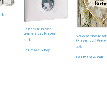
ack –
Gästbok till Bröllop,
cremefärgad Present
Världens finaste far
279
kr
(Presentbok) Prese
39
kr
Läs mera & köp
Läs mera & köp