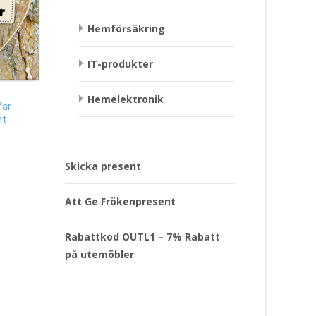
Hemförsäkring
IT-produkter
Lilla Gubben, 30cm (P
Hemelektronik
Långstrump) Presen
far
Servetter Halloween Glad
nt
Pumpa, 8-pack Present
399
kr
35
kr
Läs mera & köp
Skicka present
Läs mera & köp
Att Ge Frökenpresent
Rabattkod OUTL1 – 7% Rabatt
på utemöbler