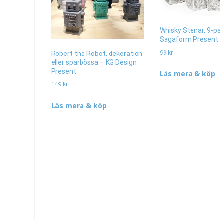
Whisky Stenar, 9-p
Sagaform Present
99
kr
Robert the Robot, dekoration
eller sparbössa – KG Design
Present
Läs mera & köp
149
kr
Läs mera & köp