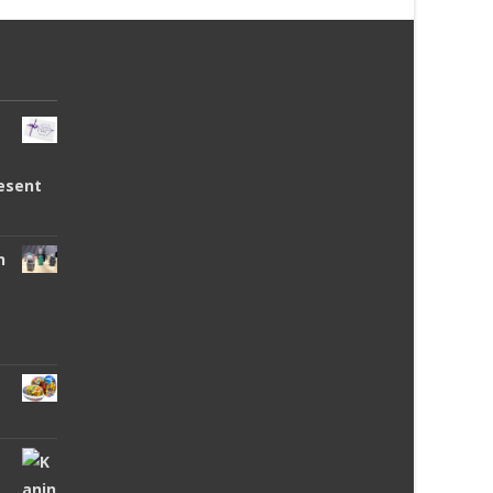
esent
n