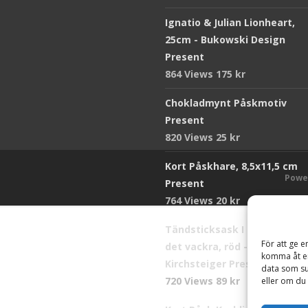
Ignatio & Julian Lionheart,
25cm - Bukowski Design
Present
864 Views
175
kr
Chokladmynt Påskmotiv
Present
820 Views
25
kr
Kort Påskhare, 8,5x11,5 cm
Powe
Present
764 Views
20
kr
Tändsticksask I den enkla b
För att ge e
det vackra, röd - Ernst
komma åt en
Kirchsteiger Present
data som su
720 Views
89
kr
eller om du 