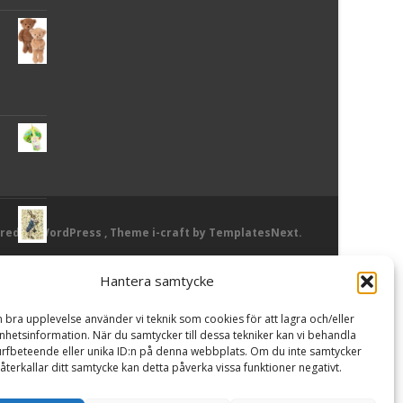
red by WordPress
, Theme
i-craft
by TemplatesNext.
Hantera samtycke
or
n bra upplevelse använder vi teknik som cookies för att lagra och/eller
hetsinformation. När du samtycker till dessa tekniker kan vi behandla
rfbeteende eller unika ID:n på denna webbplats. Om du inte samtycker
återkallar ditt samtycke kan detta påverka vissa funktioner negativt.