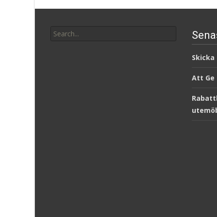
Search
Sena
for:
Skicka
Att Ge
Rabatt
utemöb