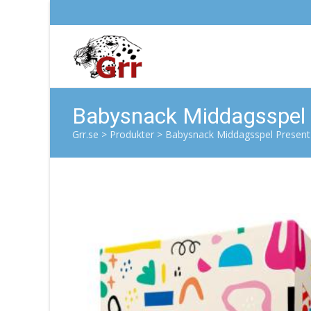
Babysnack Middagsspel 
Grr.se
>
Produkter
>
Babysnack Middagsspel Present