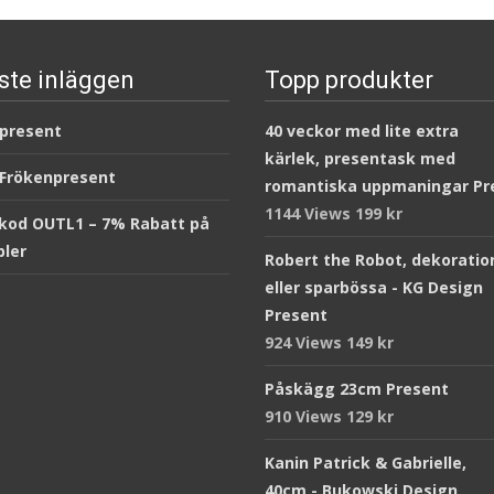
ste inläggen
Topp produkter
 present
40 veckor med lite extra
kärlek, presentask med
 Frökenpresent
romantiska uppmaningar Pr
1144 Views
199
kr
kod OUTL1 – 7% Rabatt på
ler
Robert the Robot, dekoratio
eller sparbössa - KG Design
Present
924 Views
149
kr
Påskägg 23cm Present
910 Views
129
kr
Kanin Patrick & Gabrielle,
40cm - Bukowski Design