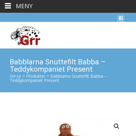
MENY
Babblarna Snuttefilt Babba –
Teddykompaniet Present
Grr.se
>
Produkter
>
Babblarna Snuttefilt Babba –
Teddykompaniet Present